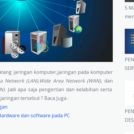
5 M
men
PEN
SER
natang jaringan komputer,jaringan pada komputer
ea Network (LAN),Wide Area Network (WAN),
dan
N).
Jadi apa saja pengertian dan kelabihan serta
aringan tersebut ? Baca Juga :
ngan
PEN
Hardware dan software pada PC
DES