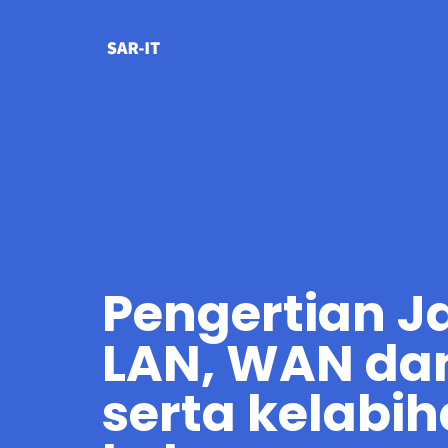
Skip
to
content
Pengertian J
LAN, WAN da
serta kelabi