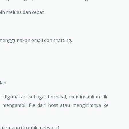
bih meluas dan cepat.
 menggunakan email dan chatting.
dah.
i digunakan sebagai terminal, memindahkan file
engambil file dari host atau mengirimnya ke
a jaringan (trouble network).