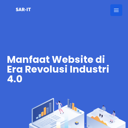
Skip
Mai
to
Men
content
Manfaat Website di
Era Revolusi Industri
4.0